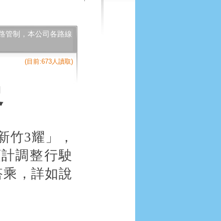
道路管制，本公司各路線
(目前:673人讀取)
客
新竹
3
耀」，
預計
調整行駛
搭乘
，詳
如說