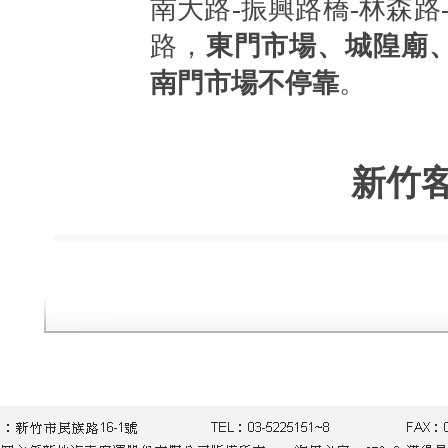
南大路
-
振興路橋
-
林森路
路，
東門市場、城隍廟
南門市場不停靠
。
新竹